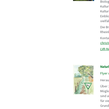
Biolo
Kultur
Kultur
Einbl
vielfä
Die B
Rhein
Konta
chris
LVR-Ne
Natur
Flyer 
Herau
Über 
Mögli
sind 
für v
Grundl