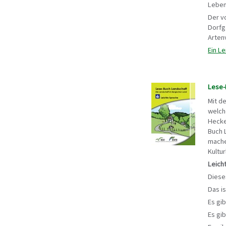
Leben
Der v
Dorfg
Arten
Ein L
Lese-
Mit d
welch
Hecke
Buch L
mache
Kultu
Leich
Diese
Das is
Es gib
Es gi