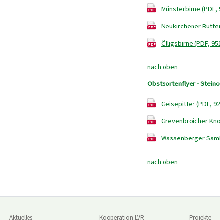
Münsterbirne (PDF, 
Neukirchener Butter
Ölligsbirne (PDF, 95
nach oben
Obstsortenflyer - Stein
Geisepitter (PDF, 92
Grevenbroicher Knor
Wassenberger Sämli
nach oben
Aktuelles
Kooperation LVR
Projekte