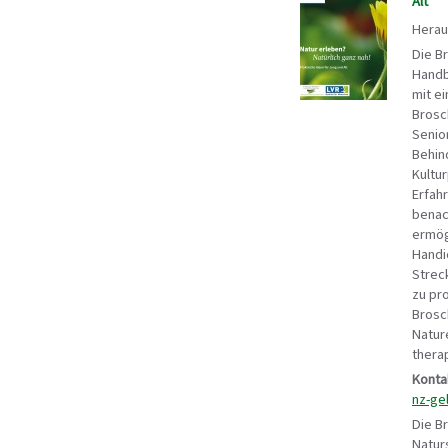
Alt"
Herau
Die B
Handb
mit e
Brosc
Senio
Behin
Kultu
Erfah
benac
ermög
Handi
Strec
zu pro
Brosc
Natur
thera
Konta
nz-ge
Die B
Natur