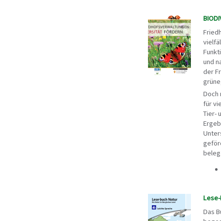
BIODI
Fried
vielfä
Funkt
und n
der F
grüne
Doch 
für vi
Tier- 
Ergeb
Unter
geför
beleg
Lese-
Das Bu