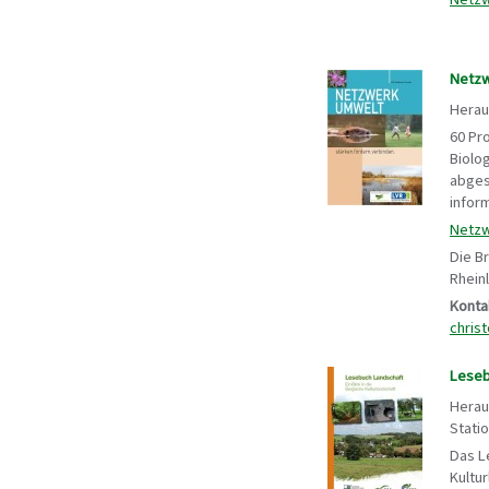
Netzw
Herau
60 Pr
Biolo
abges
inform
Netzw
Die B
Rhein
Konta
chris
Lesebu
Herau
Stati
Das L
Kultu