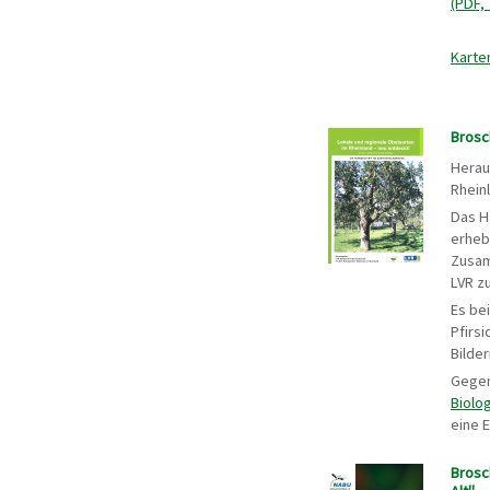
(PDF, 
Karte
Brosc
Herau
Rhein
Das H
erhebl
Zusam
LVR z
Es be
Pfirs
Bilde
Gegen
Biolo
eine E
Brosc