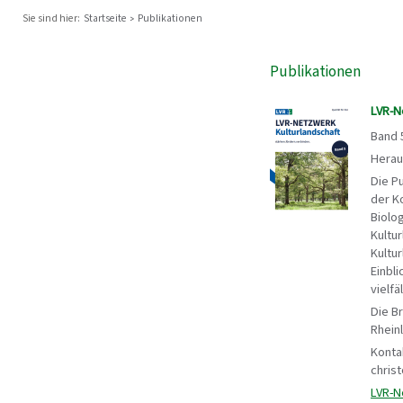
Sie sind hier:
Startseite
Publikationen
Publikationen
LVR-N
Band 
Herau
Die P
der K
Biolo
Kultur
Kultur
Einbl
vielfä
Die B
Rhein
Konta
chris
LVR-Ne