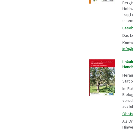
Bergi
Hohlw
trägt
einem
Leseb
Das L
Konta
info@
Lokal
Handb
Herau
Stati
Im Ra
Biolo
versc
ausfü
Obsts
Als D
Hinwei