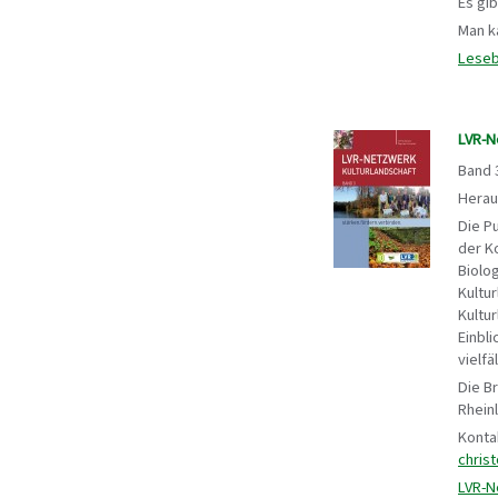
Es gi
Man k
Leseb
LVR-N
Band 
Herau
Die P
der K
Biolo
Kultur
Kultur
Einbl
vielfä
Die B
Rhein
Konta
chris
LVR-N