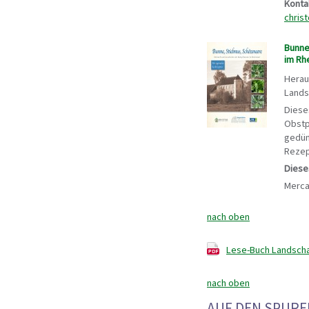
Konta
chris
Bunne
im Rh
Herau
Lands
Diese
Obstp
gedün
Rezep
Diese
Mercat
nach oben
Lese-Buch Landschaf
nach oben
AUF DEN SPUR