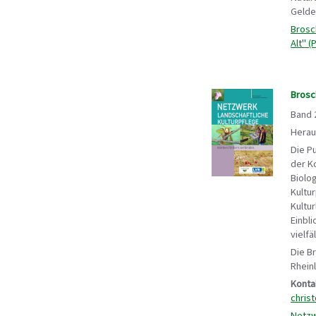
Gelde
Brosc
Alt" (
Brosc
Band 
Herau
Die P
der K
Biolo
Kultu
Kultur
Einbl
vielfä
Die B
Rhein
Konta
chris
Netzw