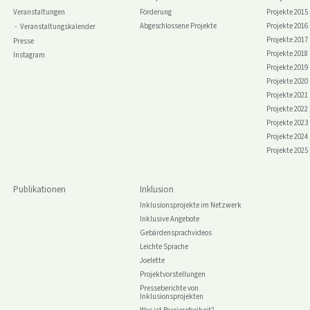
Veranstaltungen
Förderung
Projekte 2015
Abgeschlossene Projekte
Projekte 2016
Veranstaltungskalender
Projekte 2017
Presse
Projekte 2018
Instagram
Projekte 2019
Projekte 2020
Projekte 2021
Projekte 2022
Projekte 2023
Projekte 2024
Projekte 2025
Publikationen
Inklusion
Inklusionsprojekte im Netzwerk
Inklusive Angebote
Gebärdensprachvideos
Leichte Sprache
Joelette
Projektvorstellungen
Presseberichte von
Inklusionsprojekten