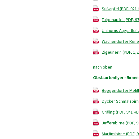
Süßapfel (PDF, 921 
Tulpenapfel (PDF, 9
Uhlhorns Augustkalvi
Wachendorfer Renet
Zigeunerin (PDF, 1,
nach oben
Obstsortenflyer - Birnen
Beggendorfer Mehlb
Dycker Schmalzbirne
Gräling (PDF, 941 KB
Juffernbirne (PDF, 9
Martinsbirne (PDF, 9