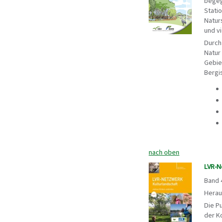
begeg
Stati
Natur
und v
Durch
Natur
Gebie
Bergi
nach oben
LVR-N
Band 
Herau
Die P
der K