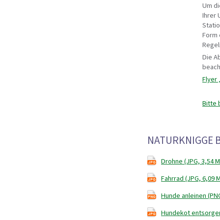
Um di
Ihrer
Statio
Form 
Regel
Die A
beach
Flyer 
Bitte
NATURKNIGGE 
Drohne (JPG, 3,54 M
Fahrrad (JPG, 6,09 
Hunde anleinen (PNG
Hundekot entsorgen