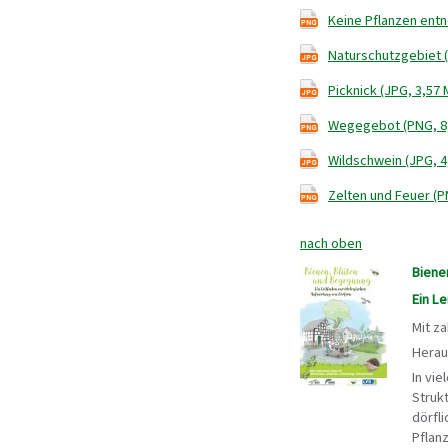
Keine Pflanzen ent
Naturschutzgebiet (
Picknick (JPG, 3,57 
Wegegebot (PNG, 8
Wildschwein (JPG, 4
Zelten und Feuer (P
nach oben
Biene
Ein L
Mit z
Herau
In vi
Struk
dörfl
Pflan