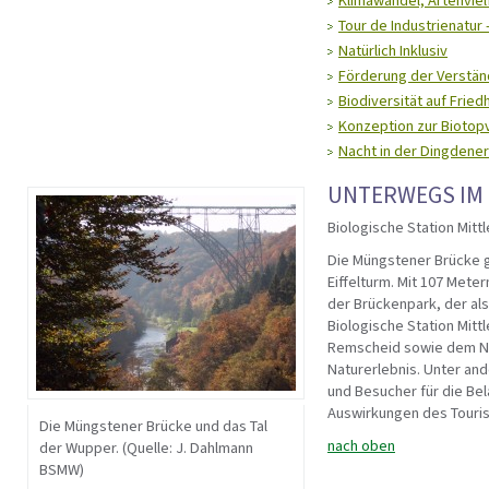
Klimawandel, Artenviel
Tour de Industrienatur
Natürlich Inklusiv
Förderung der Verstän
Biodiversität auf Frie
Konzeption zur Biotopv
Nacht in der Dingdene
UNTERWEGS IM 
Biologische Station Mit
Die Müngstener Brücke gi
Eiffelturm. Mit 107 Mete
der Brückenpark, der als
Biologische Station Mitt
Remscheid sowie dem Nat
Naturerlebnis. Unter and
und Besucher für die Bel
Auswirkungen des Touris
Die Müngstener Brücke und das Tal
nach oben
der Wupper. (Quelle: J. Dahlmann
BSMW)