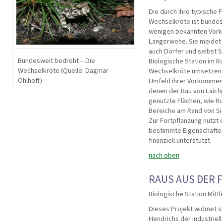
Die durch ihre typische 
Wechselkröte ist bundes
wenigen bekannten Vorko
Langerwehe. Sie meidet
auch Dörfer und selbst S
Bundesweit bedroht – Die
Biologische Station im 
Wechselkröte (Quelle: Dagmar
Wechselkröte umsetzen. D
Ohlhoff)
Umfeld ihrer Vorkommen
denen der Bau von Laichg
genutzte Flächen, wie R
Bereiche am Rand von Si
Zur Fortpflanzung nutzt
bestimmte Eigenschaften
finanziell unterstützt.
nach oben
RAUS AUS DER F
Biologische Station Mit
Dieses Projekt widmet 
Hendrichs der industrie