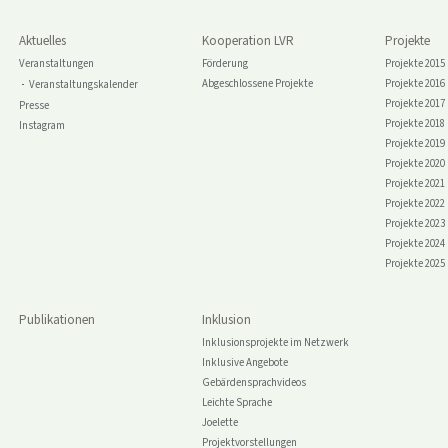
Aktuelles
Kooperation LVR
Projekte
Veranstaltungen
Förderung
Projekte 2015
Abgeschlossene Projekte
Projekte 2016
Veranstaltungskalender
Projekte 2017
Presse
Projekte 2018
Instagram
Projekte 2019
Projekte 2020
Projekte 2021
Projekte 2022
Projekte 2023
Projekte 2024
Projekte 2025
Publikationen
Inklusion
Inklusionsprojekte im Netzwerk
Inklusive Angebote
Gebärdensprachvideos
Leichte Sprache
Joelette
Projektvorstellungen